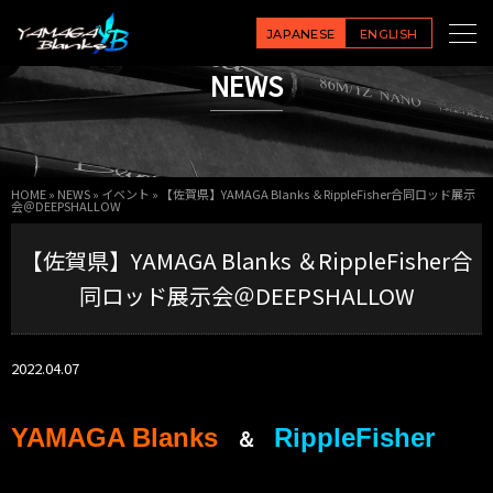
JAPANESE
ENGLISH
NEWS
HOME
»
NEWS
»
イベント
»
【佐賀県】YAMAGA Blanks ＆RippleFisher合同ロッド展示
会＠DEEPSHALLOW
【佐賀県】YAMAGA Blanks ＆RippleFisher合
同ロッド展示会＠DEEPSHALLOW
2022.04.07
YAMAGA Blanks
RippleFisher
＆