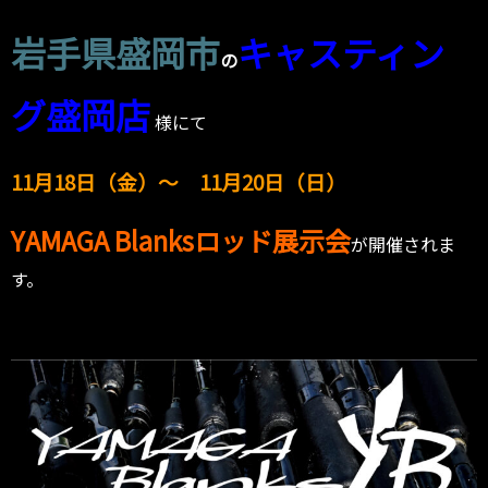
岩手県盛岡市
キャスティン
の
グ盛岡店
様にて
11月18
日（金）～ 11月20
日（日）
YAMAGA Blanksロッド展示会
が開催されま
す。