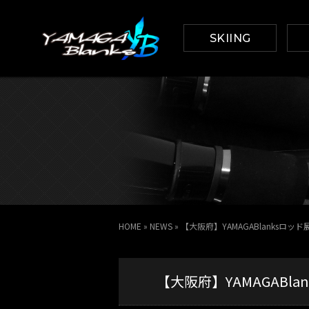
SKIING
HOME
»
NEWS
»
【大阪府】YAMAGABlanksロ
【大阪府】YAMAGAB