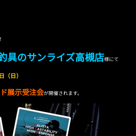
！
釣具のサンライズ高槻店
様にて
日（日）
sロッド展示受注会
が開催されます。