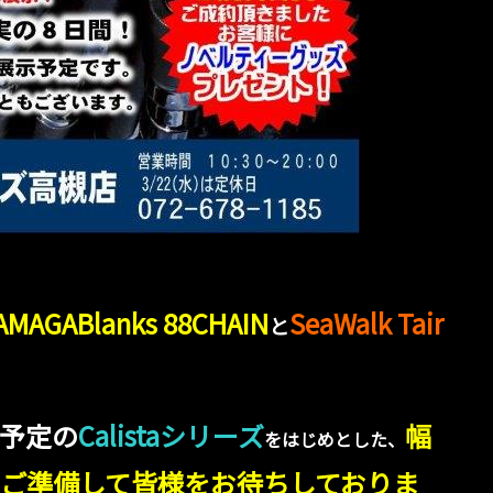
AMAGABlanks 88CHAIN
SeaWalk
Tair
と
予定の
Calistaシリーズ
幅
をはじめとした、
ご準備して
皆様をお待ちしておりま