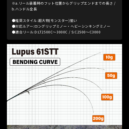
※a.リール装着時のフット位置からグリップエンドまでの長さ /
b.ハンドル全長
●推奨スタイル:超大物(モンスター)狙い
●対応ルアー:ロングリップミノー・ヘビーシンキングミノー
●適合リール:D:LT2500C〜3000C / S:C2500〜C3000