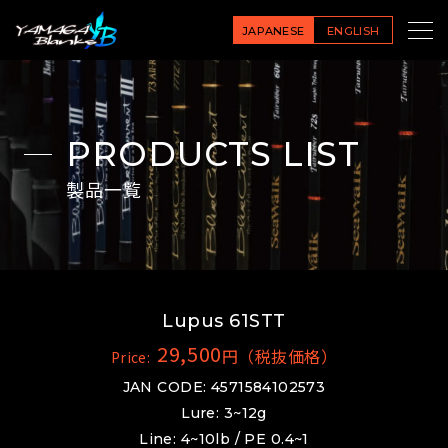
JAPANESE
ENGLISH
PRODUCTS LIST
製品一覧
Lupus 61STT
29,500
円（税抜価格）
Price:
JAN CODE: 4571584102573
Lure: 3~12g
Line: 4~10lb / PE 0.4~1