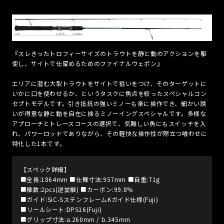
『スレきったトロフィーサイズのトラウトを静と動のアクションを駆
使し、サイトで仕留めるためのファイナルウェポン』
エリアに潜む大型トラウトをサイトで狙いをつけ、そのターゲットに
いかに口を使わせるか、というタスクに焦点を絞ったスペシャルコン
セプトモデルです。引き抵抗の強いミノーも楽に操作でき、細かい誘
いが得意な静と動を自在に操るミノーイングスペシャルです。多様な
アプローチとトレースコースの選択で、気難しい魚にもスイッチを入
れ、パワーロッドでありながら、その軽快な操作性が際立つ喰わせに
特化した1本です。
【スペック詳細】
■全長:1864mm ■仕舞寸法:957mm ■自重:71g
■継数:2pcs(逆並継) ■カーボン:99.8%
■ガイド:SiC-SステンフレームKガイド仕様(Fuji)
■リールシート:DPS16(Fuji)
■グリップ寸法:a.260mm / b.345mm