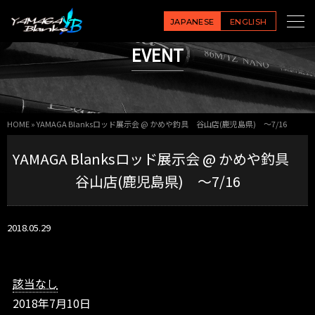
Y
A
JAPANESE
ENGLISH
M
EVENT
A
G
A
B
l
HOME
»
YAMAGA Blanksロッド展示会 @ かめや釣具 谷山店(鹿児島県) ～7/16
a
n
YAMAGA Blanksロッド展示会 @ かめや釣具
k
s
谷山店(鹿児島県) ～7/16
ロ
ッ
ド
2018.05.29
展
示
会
@
該当なし
か
2018年7月10日
め