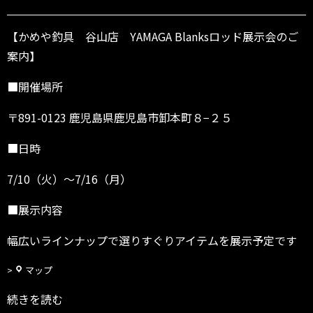
や
釣
具
【かめや釣具 谷山店 YAMAGA Blanksロッド展示会のご
谷
案内】
山
店
■開催場所
(鹿
児
〒891-0123 鹿児島県鹿児島市卸本町８−２５
島
県)
■日時
～
7/10（火）～7/16（月）
7/
1
■展示内容
6
幅広いラインナップで選りすぐりアイテムを展示予定です
か
マップ
め
続きを読む
や