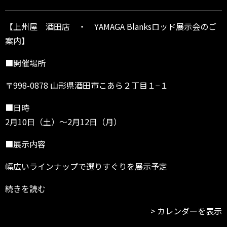
屋
酒
田
【上州屋 酒田店 ・ YAMAGA Blanksロッド展示会のご
店
案内】
～
2/
■開催場所
1
2
〒998-0878 山形県酒田市こあら２丁目１−１
■日時
2月10日（土）～2月12日（月）
■展示内容
幅広いラインナップで選りすぐりを展示予定
続きを読む
カレンダーを表示