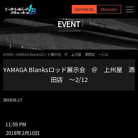
Y
A
JAPANESE
ENGLISH
M
EVENT
A
G
A
B
l
HOME
»
YAMAGA Blanksロッド展示会 ＠ 上州屋 酒田店 ～1/12
a
n
YAMAGA Blanksロッド展示会 ＠ 上州屋 酒
k
s
田店 ～2/12
ロ
ッ
ド
2018.01.17
展
示
会
＠
11:59 PM
上
2018年2月10日
州