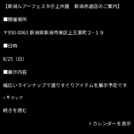
【新潟ルアーフェスタ＠上州屋 新潟赤道店のご案内】
■開催場所
〒950-0063 新潟県新潟市東区上王瀬町２−１９
■日時
8/25（日）
■展示内容
幅広いラインナップで選りすぐりアイテムを展示予定です
上
マップ
州
続きを読む
屋
新
カレンダーを表示
潟
赤