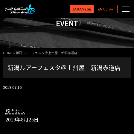
新
潟
JAPANESE
ENGLISH
ル
EVENT
ア
ー
フ
ェ
ス
HOME
»
新潟ルアーフェスタ＠上州屋 新潟赤道店
タ
＠
新潟ルアーフェスタ＠上州屋 新潟赤道店
上
州
屋
新
2019.07.16
潟
赤
道
店
該当なし
2019年8月25日