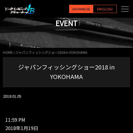
ジ
ャ
JAPANESE
ENGLISH
パ
EVENT
ン
フ
ィ
ッ
シ
HOME
»
ジャパンフィッシングショー2018 in YOKOHAMA
ン
グ
ジャパンフィッシングショー2018 in
シ
ョ
YOKOHAMA
ー
2
0
2018.01.05
1
8
i
n
11:59 PM
Y
2018年1月19日
O