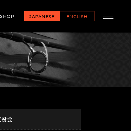
SHOP
JAPANESE
ENGLISH
試投会