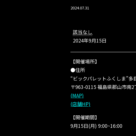
2024.07.31
【福
島
該当なし
県】
2024年9月15日
ふ
く
し
【開催場所】
ま
フ
●住所
ィ
“ビックパレットふくしま”多
ッ
〒963-0115 福島県郡山市南2
シ
ン
(MAP)
グ
(店舗HP)
フ
ェ
【開催期間】
ス
9月15日(月) 9:00~16:00
タ
2