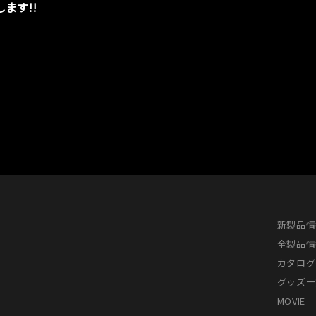
ます!!
新製品情
全製品情
カタログ
グッズ一
MOVIE