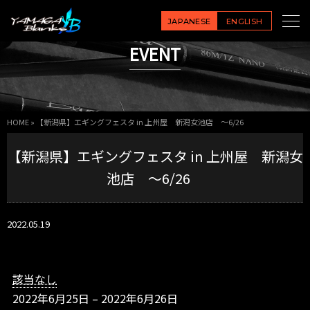
【新
潟
JAPANESE
ENGLISH
県】
EVENT
エ
ギ
ン
グ
フ
HOME
»
【新潟県】エギングフェスタ in 上州屋 新潟女池店 ～6/26
ェ
ス
【新潟県】エギングフェスタ in 上州屋 新潟女
タ
i
池店 ～6/26
n
上
州
2022.05.19
屋
新
潟
女
該当なし
池
2022年6月25日
–
2022年6月26日
店