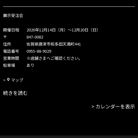
受
注
会
展示受注会
～
2
開催日程
2020年12月14日（月）～12月20日（日）
0
〒
847-0082
日
住所
佐賀県唐津市和多田天満町441
(日)
電話番号
0955-88-9029
営業時間
※店舗さまへご確認ください。
駐車場
あり
D
マップ
e
続きを読む
e
p
カレンダーを表示
S
h
a
l
l