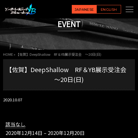
【佐
賀】
JAPANESE
ENGLISH
D
EVENT
e
e
p
S
h
HOME
»
【佐賀】DeepShallow RF＆YB展示受注会 ～20日(日)
a
l
【佐賀】DeepShallow RF＆YB展示受注会
l
o
～20日(日)
w
R
2020.10.07
F
＆
Y
B
該当なし
展
2020年12月14日
–
2020年12月20日
示