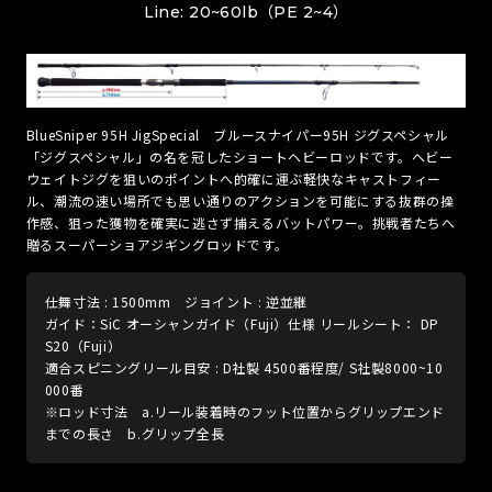
Line: 20~60lb（PE 2~4）
BlueSniper 95H JigSpecial ブルースナイパー95H ジグスペシャル
「ジグスペシャル」の名を冠したショートヘビーロッドです。ヘビー
ウェイトジグを狙いのポイントへ的確に運ぶ軽快なキャストフィー
ル、潮流の速い場所でも思い通りのアクションを可能にする抜群の操
作感、狙った獲物を確実に逃さず捕えるバットパワー。挑戦者たちへ
贈るスーパーショアジギングロッドです。
仕舞寸法 : 1500mm ジョイント : 逆並継
ガイド：SiC オーシャンガイド（Fuji）仕様 リールシート： DP
S20（Fuji）
適合スピニングリール目安 : D社製 4500番程度/ S社製8000~10
000番
※ロッド寸法 a.リール装着時のフット位置からグリップエンド
までの長さ b.グリップ全長