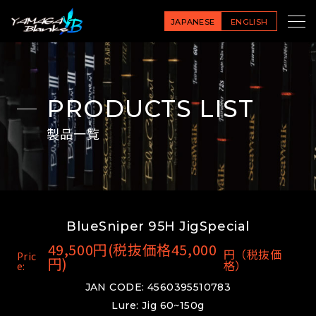
JAPANESE
ENGLISH
PRODUCTS LIST
製品一覧
BlueSniper 95H JigSpecial
49,500円(税抜価格45,000
円（税抜価
Pric
円)
格）
e:
JAN CODE: 4560395510783
Lure: Jig 60~150g