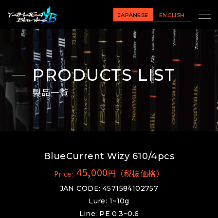
JAPANESE
ENGLISH
PRODUCTS LIST
製品一覧
BlueCurrent Wizy 610/4pcs
45,000
円（税抜価格）
Price:
JAN CODE: 4571584102757
Lure: 1~10g
Line: PE 0.3~0.6