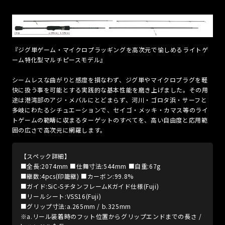
『ジグ単ゲーム・マイクロプラッギングを高次元で愉しめるライトゲ
ーム特化型マルチピースモデル』
シームレスな曲がりと感度を損なわず、ジグ単やマイクロプラグを軽
快に扱う事を可能とする実践的な基本性能を磨き上げました。その用
途は港湾部のアジ・メバルにとどまらず、河川・ゴロタ浜・サーフと
多岐にわたるシチュエーションで、セイゴ・メッキ・カマス等のライ
トゲームの範疇に収まるターゲットのすべてを、高い自由度と応用範
囲の広さで高次元に網羅します。
【スペック詳細】
■全長:2074mm ■仕舞寸法:544mm ■自重:67g
■継数:4pcs(印籠継) ■カーボン:99.8%
■ガイド:SiC-SチタンフレームKガイド仕様(Fuji)
■リールシート:VSS16(Fuji)
■グリップ寸法:a.265mm / b.325mm
※a.リール装着時のフット位置からグリップエンドまでの長さ /