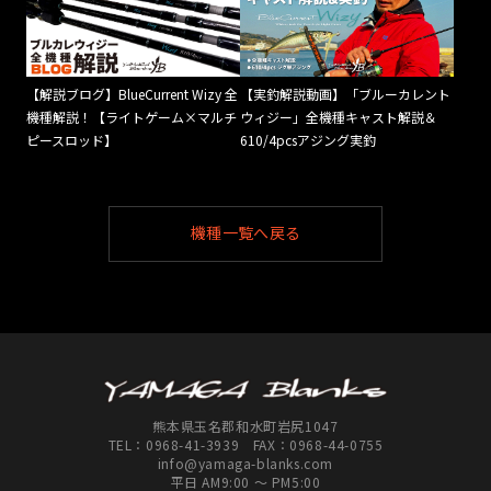
【解説ブログ】BlueCurrent Wizy 全
【実釣解説動画】「ブルーカレント
機種解説！【ライトゲーム×マルチ
ウィジー」全機種キャスト解説＆
ピースロッド】
610/4pcsアジング実釣
機種一覧へ戻る
熊本県玉名郡和水町岩尻1047
TEL：
0968-41-3939
FAX：0968-44-0755
info@yamaga-blanks.com
平日 AM9:00 ～ PM5:00