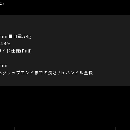
た。
mm ■自重:74g
4.4%
イド仕様(Fuji)
0mm
グリップエンドまでの長さ / b.ハンドル全長