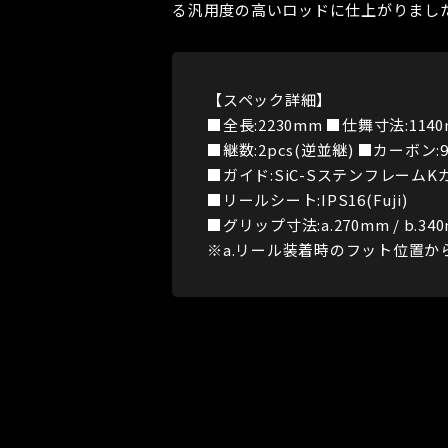
る汎用度の高いロッドに仕上がりまし
【スペック詳細】
■全長:2230mm ■仕舞寸法:1140
■継数:2pcs(逆並継) ■カーボン:9
■ガイド:SiC-SステンフレームKガ
■リールシート:IPS16(Fuji)
■グリップ寸法:a.270mm / b.34
※a.リール装着時のフット位置から