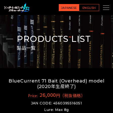
JAPANESE
ENGLISH
PRODUCTS LIST
製品一覧
BlueCurrent 71 Bait (Overhead) model
(2020年生産終了)
26,000
円（税抜価格）
Price:
JAN CODE: 4560395516051
Lure: Max 8g