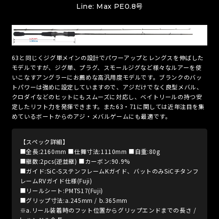
Line: Max PE0.8号
63と同じくジグ単メインの設計でパワーアップとレングスを伸ばした
モデルですが、ジグ単、プラグ、スモールジグなど様々なルアーを使
いこなすアングラーにお薦めな高汎用度モデルです。ブランクのバッ
トパワーは強めに設定していますので、アジだけでなく良型メバル、
クロダイなどのヒットにもスムーズに対応し、ベイトリールの持つ安
定したリフト力を発揮できます。また63・71に関しては近年注目を集
めているボートからのアジ・メバルゲームにも最適です。
【スペック詳細】
■全長:2160mm ■仕舞寸法:1110mm ■自重:80g
■継数:2pcs(逆並継) ■カーボン:90.9%
■ガイド:SiC-SステンフレームKガイド、バットのみSiCチタンフ
レームRVガイド仕様(Fuji)
■リールシート:PMTS17(Fuji)
■グリップ寸法:a.245mm / b.365mm
※a.リール装着時のフット位置からグリップエンドまでの長さ /