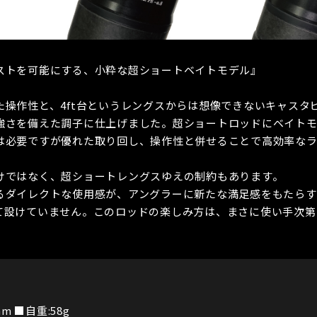
ストを可能にする、小粋な超ショートベイトモデル』
た操作性と、4ft台というレングスからは想像できないキャスタ
強さを備えた調子に仕上げました。超ショートロッドにベイトモ
は必要ですが優れた取り回し、操作性と併せることで高効率な
けではなく、超ショートレングスゆえの制約もあります。
るダイレクトな使用感が、アングラーに新たな満足感をもたらす
て設けていません。このロッドの楽しみ方は、まさに使い手次第
m ■自重:58g