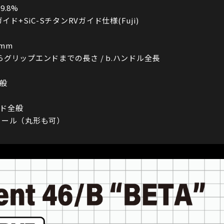
9.8%
イド+SiC-SチタンRVガイド仕様(Fuji)
5mm
グリップエンドまでの長さ / b.ハンドル全長
般
ルド全般
リール（丸形も可）