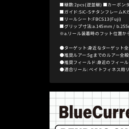
■継数:2pcs(逆並継) ■カーボン:9
■ガイド:SiC-SチタンフレームKガ
■リールシート:FBCS13(Fuji)
■グリップ寸法:a.145mm / b.25
※a.リール装着時のフット位置から
●ターゲット:身近なターゲット全
●推奨ルアー:5gまでのルアー全般
●推奨フィールド:身近のフィー
●適合リール: ベイトフィネス用