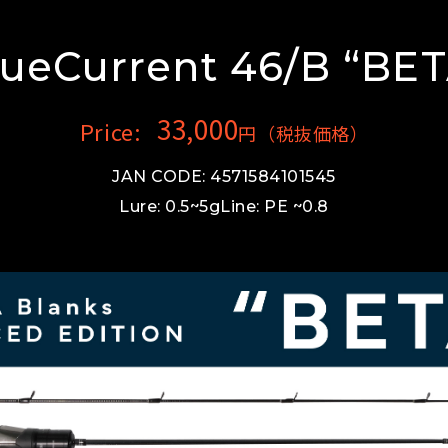
lueCurrent 46/B “BET
33,000
Price:
円（税抜価格）
JAN CODE: 4571584101545
Lure: 0.5~5g
Line: PE ~0.8