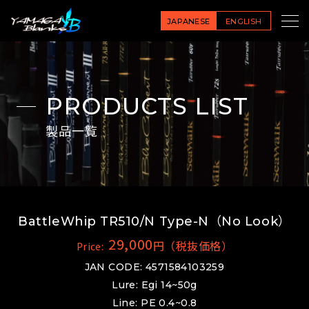
JAPANESE
ENGLISH
PRODUCTS LIST
製品一覧
BattleWhip TR510/N Type-N（No Look）
29,000
円（税抜価格）
Price:
JAN CODE: 4571584103259
Lure: Egi 14~50g
Line: PE 0.4~0.8