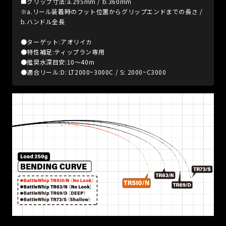
■グリップ寸法:a.295mm / b.360mm
※a.リール装着時のフット位置からグリップエンドまでの長さ /
b.ハンドル全長
●ターゲット:アオリイカ
●特性補足:ティップラン専用
●推奨水深目安:10～40m
●適合リール:D: LT2000~3000C / S: 2000~C3000