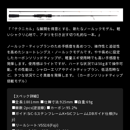
『「テクニカル」な展開を得意とする、新たなノールックモデル。軽
いシャクリ心地で、アタリを引き出す切り札的な一本。』
ノールック・ティップランのため手感度を高めつつ、操作性と追従性
を高めたショートレングス・ノールックモデルです。やや長めに設定
したカーボンソリッドティップが、軽量エギ使用時でも高い手感度を
発揮します。使用感はライトですが、ハードな状況では50gまで操作可
能。その性能は、シャローエリアやナイトティップラン、低活性時な
ど、タフな状況でこそ真価を発揮します。（カーボンソリッドティップ
搭載モデル）
【スペック詳細】
■全長:1801mm ■仕舞寸法:925mm ■自重:69g
■継数:2pcs(逆並継) ■カーボン:95.2%
■ガイド:SiC-SステンフレームK+SiCフレームLDBガイド仕様(Fu
ji)
■リールシート:VSS16(Fuji)