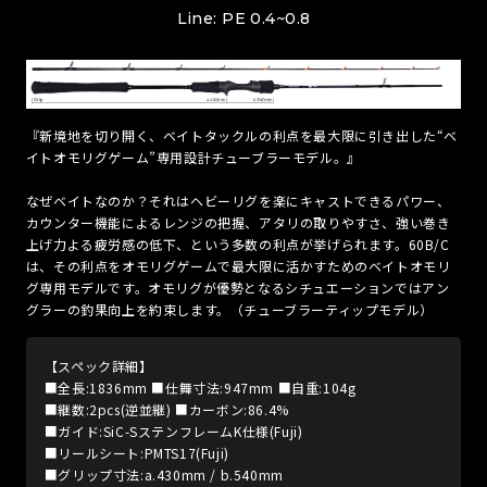
Line: PE 0.4~0.8
『新境地を切り開く、ベイトタックルの利点を最大限に引き出した“ベ
イトオモリグゲーム”専用設計チューブラーモデル。』
なぜベイトなのか？それはヘビーリグを楽にキャストできるパワー、
カウンター機能によるレンジの把握、アタリの取りやすさ、強い巻き
上げ力よる疲労感の低下、という多数の利点が挙げられます。60B/C
は、その利点をオモリグゲームで最大限に活かすためのベイトオモリ
グ専用モデルです。オモリグが優勢となるシチュエーションではアン
グラーの釣果向上を約束します。（チューブラーティップモデル）
【スペック詳細】
■全長:1836mm ■仕舞寸法:947mm ■自重:104g
■継数:2pcs(逆並継) ■カーボン:86.4%
■ガイド:SiC-SステンフレームK仕様(Fuji)
■リールシート:PMTS17(Fuji)
■グリップ寸法:a.430mm / b.540mm