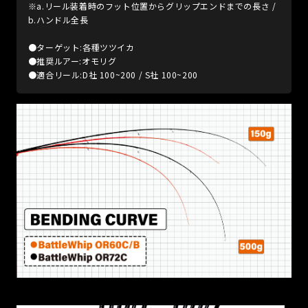
※a.リール装着時のフット位置からグリップエンドまでの長さ /
b.ハンドル全長
●ターゲット:各種ツツイカ
●推奨ルアー:オモリグ
●適合リール:D社 100~200 / S社 100~200