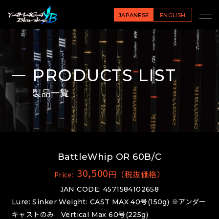
JAPANESE
ENGLISH
PRODUCTS LIST
製品一覧
BattleWhip OR 60B/C
30,500
円（税抜価格）
Price:
JAN CODE: 4571584102658
Lure: Sinker Weight: CAST MAX 40号(150g) ※アンダー
キャストのみ Vertical Max 60号(225g)