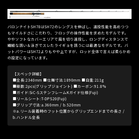
バロンナイトSH78はSH72のレングスを伸ばし、遠投性能を高めつつ
もマイルドさにこだわり、フロッグの操作性能を求めたモデルです。
ややソフトなカバーエリアで風を切り遠投し、ロングディスタンスで
繊細な誘い＆泳ぎでスレたライギョを誘うには最適なモデルです。バ
ットパワーはSH72よりもやや上ですが、ロッド全体で言えば柔らかめ
の設定になっています。
【スペック詳細】
■全長:2340mm ■仕舞寸法:1890mm ■自重:211g
■継数:2pcs(グリップジョイント) ■カーボン:91.8%
■ガイド:SiC-SステンフレームKガイド仕様(Fuji)
■リールシート:T-DPS20(Fuji)
■グリップ寸法:a.360mm / b.520mm
※a.リール装着時のフット位置からグリップエンドまでの長さ /
b.ハンドル全長