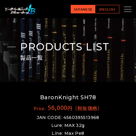
JAPANESE
ENGLISH
PRODUCTS LIST
製品一覧
BaronKnight SH78
56,000
円（税抜価格）
Price:
JAN CODE: 4560395513968
Lure: MAX 32g
Line: Max Pe8