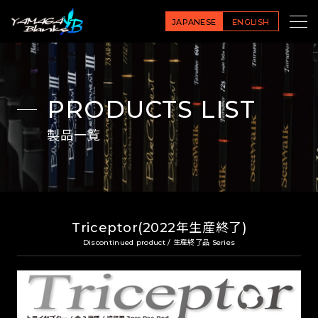
JAPANESE
ENGLISH
PRODUCTS LIST
製品一覧
Triceptor(2022年生産終了)
Discontinued product / 生産終了品 Series