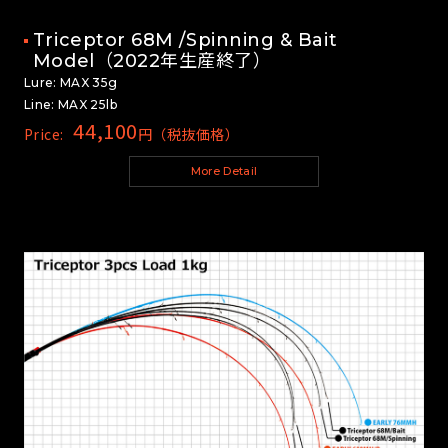
Triceptor 68M /Spinning & Bait
Model（2022年生産終了）
Lure: MAX 35g
Line: MAX 25lb
44,100
Price:
円（税抜価格）
More Detail