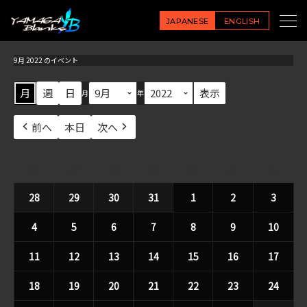
JAPANESE
ENGLISH
9月 2022 のイベント
月
週
日
月
年
前へ
本日
次へ
日
日
月
月
火
火
水
水
木
木
金
金
土
土
曜
曜
曜
曜
曜
曜
曜
28
2022
29
2022
30
2022
31
2022
1
2022
2
2022
3
2022
日
日
日
日
日
日
日
年
年
年
年
年
年
年
4
2022
5
2022
6
2022
7
2022
8
2022
9
2022
10
2022
8
8
8
8
9
9
9
年
年
年
年
年
年
年
月
月
月
月
月
月
月
11
2022
12
2022
13
2022
14
2022
15
2022
16
2022
17
2022
9
9
9
9
9
9
9
28
29
30
31
1
2
3
年
年
年
年
年
年
年
月
月
月
月
月
月
月
日
日
日
日
日
日
日
18
2022
19
2022
20
2022
21
2022
22
2022
23
2022
24
2022
9
9
9
9
9
9
9
4
5
6
7
8
9
10
年
年
年
年
年
年
年
月
月
月
月
月
月
月
日
日
日
日
日
日
日