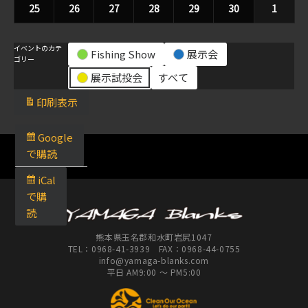
25
2022
26
2022
27
2022
28
2022
29
2022
30
2022
1
2022
9
9
9
9
9
9
9
11
12
13
14
15
16
17
年
年
年
年
年
年
年
月
月
月
月
月
月
月
日
日
日
日
日
日
日
9
9
9
9
9
9
10
18
19
20
21
22
23
24
イベントのカテ
月
月
Fishing Show
月
月
展示会
月
月
月
日
日
日
日
日
日
日
ゴリー
25
26
27
28
29
30
1
展示試投会
すべて
日
日
日
日
日
日
日
印刷
表示
Google
で
購読
iCal
で
購
読
熊本県玉名郡和水町岩尻1047
TEL：
0968-41-3939
FAX：0968-44-0755
info@yamaga-blanks.com
平日 AM9:00 ～ PM5:00