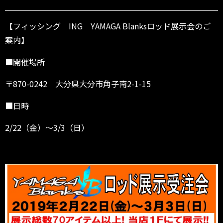
G
～
【フィッシング ING YAMAGA Blanksロッド展示会のご
3/
案内】
3
（日）
■開催場所
〒870-0242 大分県大分市角子南2-1-15
■日時
2/22（金）～3/3（日）