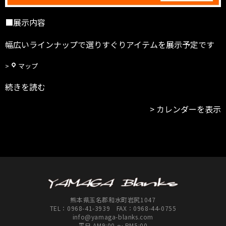
■展示内容
幅広いラインナップで選りすぐりアイテムを展示予定です
フ
マップ
ィ
続きを読む
ッ
シ
カレンダーを表示
ン
グ・
ア
ウ
ト
ド
ア
シ
熊本県玉名郡和水町岩尻1047
ョ
TEL：
0968-41-3939
FAX：0968-44-0755
ッ
info@yamaga-blanks.com
平日 AM9:00 ～ PM5:00