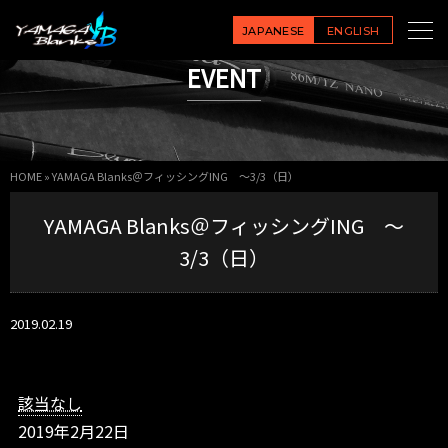
Y
A
JAPANESE
ENGLISH
M
EVENT
A
G
A
B
l
HOME
»
YAMAGA Blanks＠フィッシングING ～3/3（日）
a
n
YAMAGA Blanks＠フィッシングING ～
k
s
3/3（日）
＠
フ
ィ
2019.02.19
ッ
シ
ン
グ
該当なし
I
2019年2月22日
N