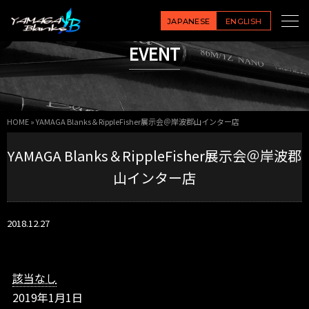
Y
A
JAPANESE
ENGLISH
M
EVENT
A
G
A
B
l
HOME
»
YAMAGA Blanks＆RippleFisher展示会＠岸波郡山インター店
a
n
YAMAGA Blanks＆RippleFisher展示会＠岸波郡
k
s
山インター店
＆
R
i
2018.12.27
p
p
l
e
該当なし
F
2019年1月1日
i