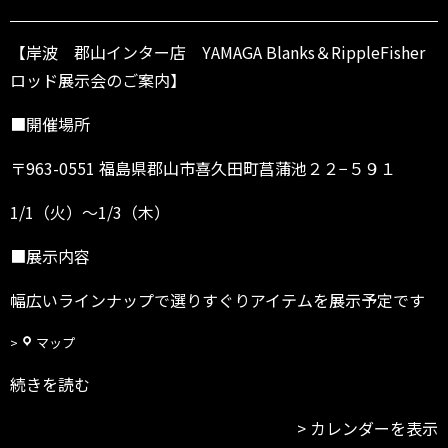
s
h
e
【岸波 郡山インター店 YAMAGA Blanks＆RippleFisher
r
ロッド展示会のご案内】
展
示
■開催場所
会
＠
〒963-0551 福島県郡山市喜久田町菖蒲池２２−５９１
岸
波
1/1（火）～1/3（木）
郡
山
■展示内容
イ
ン
幅広いラインナップで選りすぐりアイテムを展示予定です
タ
ー
店
岸
マップ
波
続きを読む
郡
山
カレンダーを表示
I