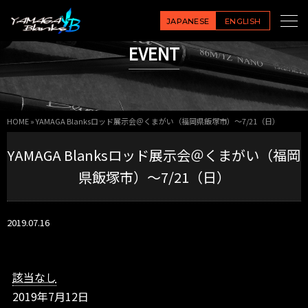
Y
A
JAPANESE
ENGLISH
M
EVENT
A
G
A
B
l
HOME
»
YAMAGA Blanksロッド展示会＠くまがい（福岡県飯塚市）～7/21（日）
a
n
YAMAGA Blanksロッド展示会＠くまがい（福岡
k
s
県飯塚市）～7/21（日）
ロ
ッ
ド
2019.07.16
展
示
会
＠
該当なし
く
2019年7月12日
ま