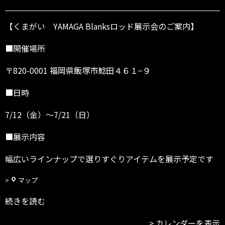
が
い
（福
【くまがい YAMAGA Blanksロッド展示会のご案内】
岡
県
■開催場所
飯
塚
〒820-0001 福岡県飯塚市鯰田４６１−９
市）
～
■日時
7/
2
7/12（金）～7/21（日）
1
（日）
■展示内容
幅広いラインナップで選りすぐりアイテムを展示予定です
く
マップ
ま
続きを読む
が
い
カレンダーを表示