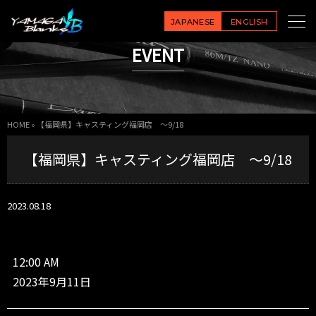
【福
岡
JAPANESE
ENGLISH
県】
EVENT
キ
ャ
ス
テ
ィ
HOME
»
【福岡県】キャスティング福岡店 ～9/18
ン
グ
【福岡県】キャスティング福岡店 ～9/18
福
岡
店
～
2023.08.18
9/
1
8
12:00 AM
2023年9月11日