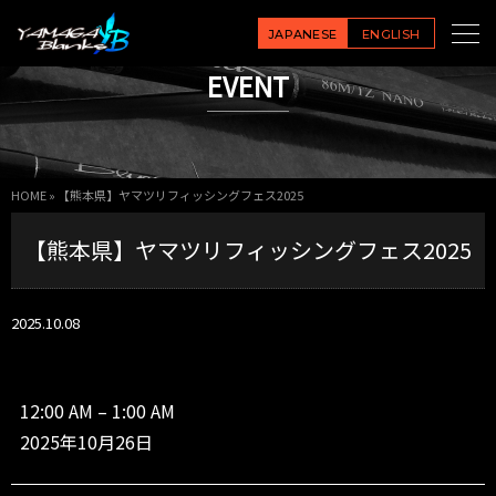
【熊
本
JAPANESE
ENGLISH
県】
EVENT
ヤ
マ
ツ
リ
フ
HOME
»
【熊本県】ヤマツリフィッシングフェス2025
ィ
ッ
【熊本県】ヤマツリフィッシングフェス2025
シ
ン
グ
フ
2025.10.08
ェ
ス
2
0
12:00 AM
–
1:00 AM
2
2025年10月26日
5