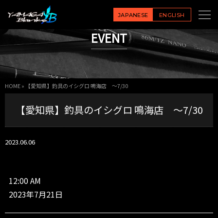
【愛
知
JAPANESE
ENGLISH
県】
EVENT
釣
具
の
イ
シ
HOME
»
【愛知県】釣具のイシグロ 鳴海店 ～7/30
グ
ロ
【愛知県】釣具のイシグロ 鳴海店 ～7/30
鳴
海
店
～
2023.06.06
7/
3
0
12:00 AM
2023年7月21日