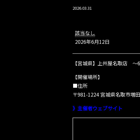
2026.03.31
【宮
城
該当なし
県】
2026年6月12日
上
州
屋
【宮城県】上州屋名取店 ～6
名
取
【開催場所】
店
～
■住所
6/
〒981-1224 宮城県名取市
2
1
》主催者ウェブサイト
ま
で
開
催