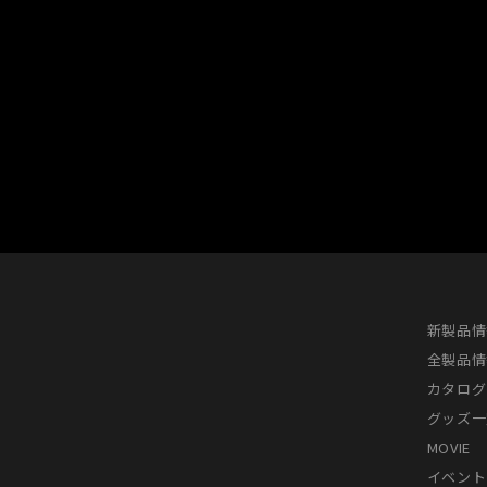
新製品情
全製品情
カタログ
グッズ一
MOVIE
イベント