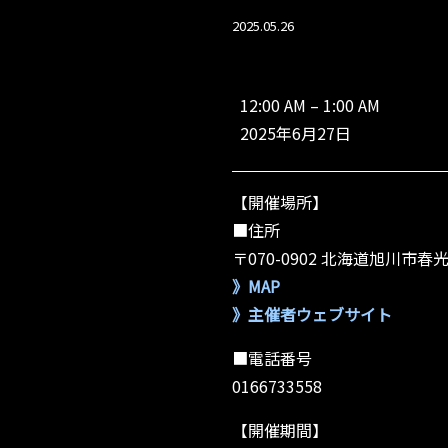
2025.05.26
【北
海
12:00 AM
–
1:00 AM
道】
2025年6月27日
コ
ル
ソ
【開催場所】
旭
川
■住所
～
〒070-0902 北海道旭川市
6/
》MAP
2
9
》主催者ウェブサイト
ま
で
■電話番号
開
0166733558
催
【開催期間】