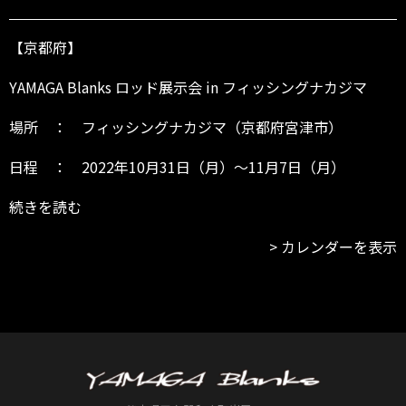
i
n
フ
【京都府】
ィ
ッ
YAMAGA Blanks ロッド展示会 in フィッシングナカジマ
シ
ン
場所 ： フィッシングナカジマ（京都府宮津市）
グ
ナ
日程 ： 2022年10月31日（月）～11月7日（月）
カ
ジ
続きを読む
マ
～
カレンダーを表示
1
1/
7