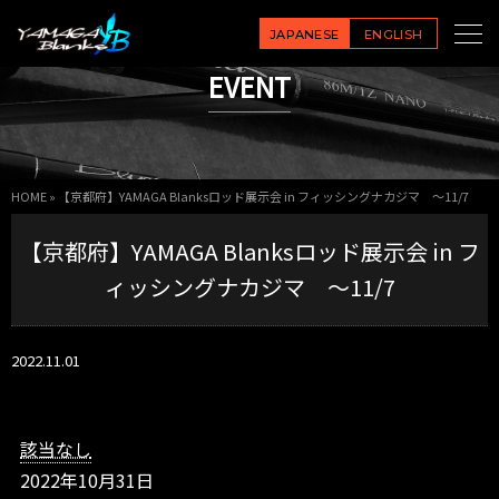
【京
都
JAPANESE
ENGLISH
府】
EVENT
Y
A
M
A
G
HOME
»
【京都府】YAMAGA Blanksロッド展示会 in フィッシングナカジマ ～11/7
A
B
【京都府】YAMAGA Blanksロッド展示会 in フ
l
a
ィッシングナカジマ ～11/7
n
k
s
2022.11.01
ロ
ッ
ド
展
該当なし
示
2022年10月31日
会